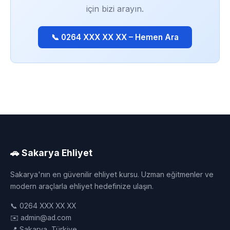
için bizi arayın.
📞 0264 XXX XX XX – Hemen Ara
🚗 Sakarya Ehliyet
Sakarya'nın en güvenilir ehliyet kursu. Uzman eğitmenler ve
modern araçlarla ehliyet hedefinize ulaşın.
📞 0264 XXX XX XX
✉️ admin@ad.com
📍 Sakarya, Türkiye