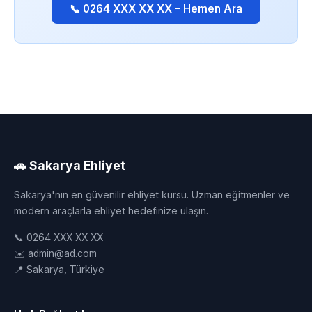
📞 0264 XXX XX XX – Hemen Ara
🚗 Sakarya Ehliyet
Sakarya'nın en güvenilir ehliyet kursu. Uzman eğitmenler ve
modern araçlarla ehliyet hedefinize ulaşın.
📞 0264 XXX XX XX
✉️ admin@ad.com
📍 Sakarya, Türkiye