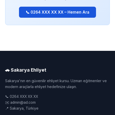
📞 0264 XXX XX XX – Hemen Ara
🚗 Sakarya Ehliyet
Sakarya'nın en güvenilir ehliyet kursu. Uzman eğitmenler ve
modern araçlarla ehliyet hedefinize ulaşın.
📞 0264 XXX XX XX
✉️ admin@ad.com
📍 Sakarya, Türkiye