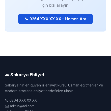
için bizi arayın.
📞 0264 XXX XX XX – Hemen Ara
🚗 Sakarya Ehliyet
Sakarya'nın en güvenilir ehliyet kursu. Uzman eğitmenler ve
modern araçlarla ehliyet hedefinize ulaşın.
📞 0264 XXX XX XX
✉️ admin@ad.com