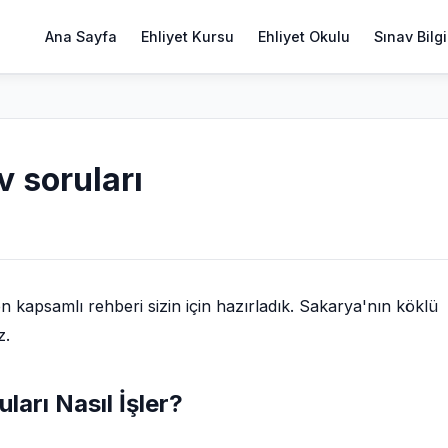
Ana Sayfa
Ehliyet Kursu
Ehliyet Okulu
Sınav Bilgi
v soruları
kapsamlı rehberi sizin için hazırladık. Sakarya'nın köklü
z.
ları Nasıl İşler?