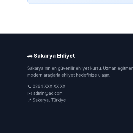
🚗 Sakarya Ehliyet
Sakarya'nın en güvenilir ehliyet kursu. Uzman eğitmen
modern araçlarla ehliyet hedefinize ulaşın.
📞 0264 XXX XX XX
✉️ admin@ad.com
📍 Sakarya, Türkiye