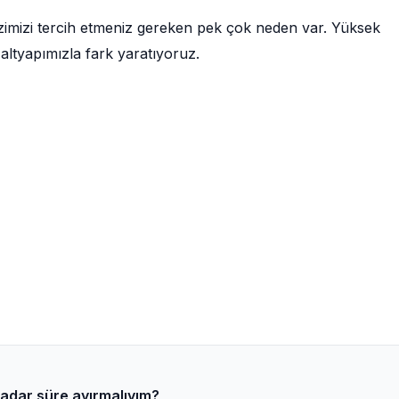
imizi tercih etmeniz gereken pek çok neden var. Yüksek
altyapımızla fark yaratıyoruz.
e kadar süre ayırmalıyım?