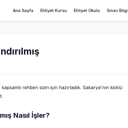
Ana Sayfa
Ehliyet Kursu
Ehliyet Okulu
Sınav Bilgi
andırılmış
apsamlı rehberi sizin için hazırladık. Sakarya'nın köklü
z.
lmış Nasıl İşler?