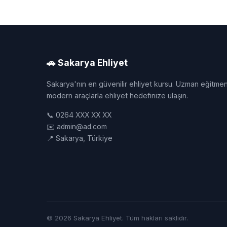
🚗 Sakarya Ehliyet
Sakarya'nın en güvenilir ehliyet kursu. Uzman eğitmen
modern araçlarla ehliyet hedefinize ulaşın.
📞 0264 XXX XX XX
✉️ admin@ad.com
📍 Sakarya, Türkiye
© 2026 Sakarya Ehliyet. Tüm hakları saklıdır.