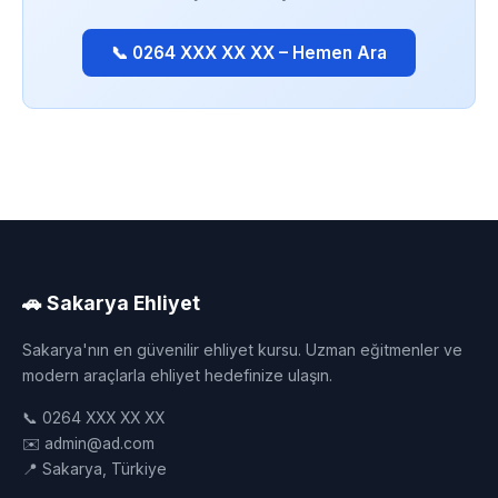
📞 0264 XXX XX XX – Hemen Ara
🚗 Sakarya Ehliyet
Sakarya'nın en güvenilir ehliyet kursu. Uzman eğitmenler ve
modern araçlarla ehliyet hedefinize ulaşın.
📞 0264 XXX XX XX
✉️ admin@ad.com
📍 Sakarya, Türkiye