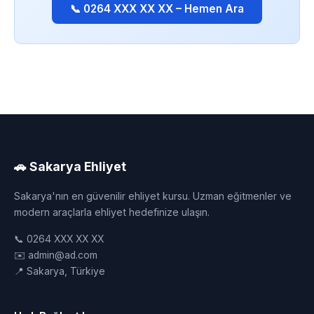
📞 0264 XXX XX XX – Hemen Ara
🚗 Sakarya Ehliyet
Sakarya'nın en güvenilir ehliyet kursu. Uzman eğitmenler ve
modern araçlarla ehliyet hedefinize ulaşın.
📞 0264 XXX XX XX
✉️ admin@ad.com
📍 Sakarya, Türkiye