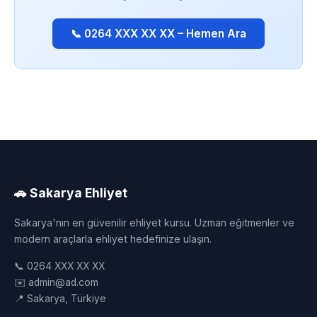
📞 0264 XXX XX XX – Hemen Ara
🚗 Sakarya Ehliyet
Sakarya'nın en güvenilir ehliyet kursu. Uzman eğitmenler ve
modern araçlarla ehliyet hedefinize ulaşın.
📞 0264 XXX XX XX
✉️ admin@ad.com
📍 Sakarya, Türkiye