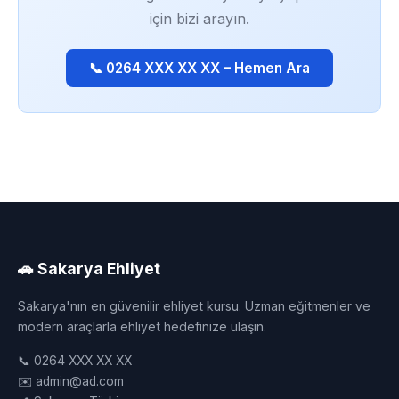
için bizi arayın.
📞 0264 XXX XX XX – Hemen Ara
🚗 Sakarya Ehliyet
Sakarya'nın en güvenilir ehliyet kursu. Uzman eğitmenler ve
modern araçlarla ehliyet hedefinize ulaşın.
📞 0264 XXX XX XX
✉️ admin@ad.com