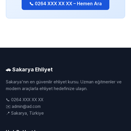
📞 0264 XXX XX XX – Hemen Ara
🚗 Sakarya Ehliyet
Sakarya'nın en güvenilir ehliyet kursu. Uzman eğitmenler ve
modern araçlarla ehliyet hedefinize ulaşın.
📞 0264 XXX XX XX
✉️ admin@ad.com
📍 Sakarya, Türkiye