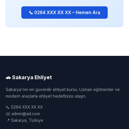
📞 0264 XXX XX XX – Hemen Ara
🚗 Sakarya Ehliyet
Sakarya'nın en güvenilir ehliyet kursu. Uzman eğitmenler ve
modern araçlarla ehliyet hedefinize ulaşın.
📞 0264 XXX XX XX
✉️ admin@ad.com
📍 Sakarya, Türkiye