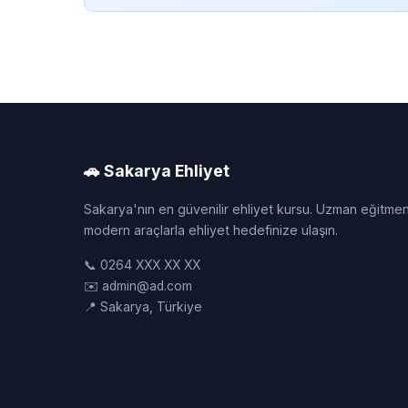
🚗 Sakarya Ehliyet
Sakarya'nın en güvenilir ehliyet kursu. Uzman eğitmen
modern araçlarla ehliyet hedefinize ulaşın.
📞 0264 XXX XX XX
✉️ admin@ad.com
📍 Sakarya, Türkiye