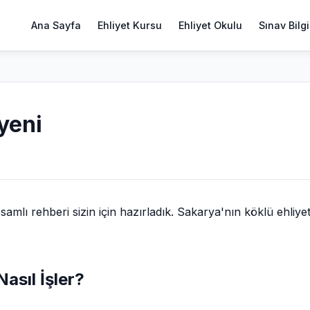
Ana Sayfa
Ehliyet Kursu
Ehliyet Okulu
Sınav Bilgi
 yeni
lı rehberi sizin için hazırladık. Sakarya'nın köklü ehliye
Nasıl İşler?