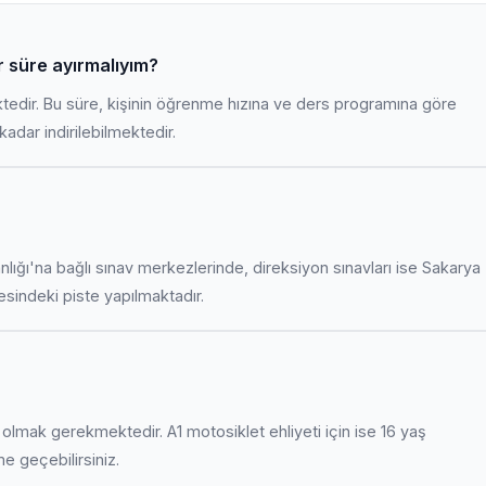
ar süre ayırmalıyım?
ktedir. Bu süre, kişinin öğrenme hızına ve ders programına göre
adar indirilebilmektedir.
anlığı'na bağlı sınav merkezlerinde, direksiyon sınavları ise Sakarya
indeki piste yapılmaktadır.
uş olmak gerekmektedir. A1 motosiklet ehliyeti için ise 16 yaş
ime geçebilirsiniz.