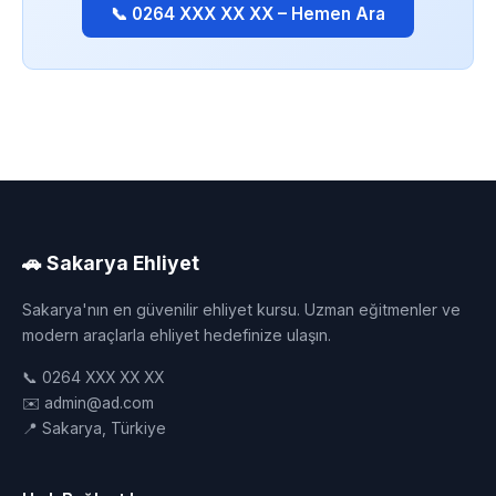
📞 0264 XXX XX XX – Hemen Ara
🚗 Sakarya Ehliyet
Sakarya'nın en güvenilir ehliyet kursu. Uzman eğitmenler ve
modern araçlarla ehliyet hedefinize ulaşın.
📞 0264 XXX XX XX
✉️ admin@ad.com
📍 Sakarya, Türkiye