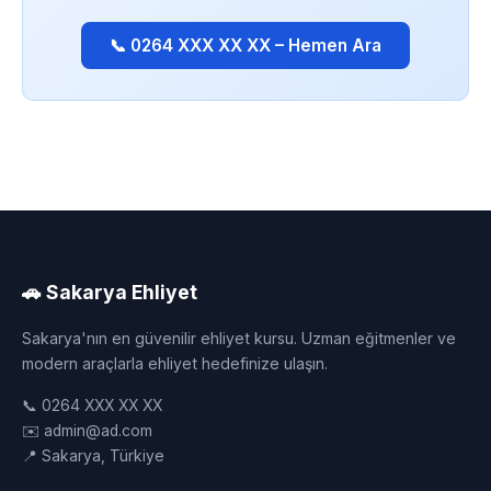
📞 0264 XXX XX XX – Hemen Ara
🚗 Sakarya Ehliyet
Sakarya'nın en güvenilir ehliyet kursu. Uzman eğitmenler ve
modern araçlarla ehliyet hedefinize ulaşın.
📞 0264 XXX XX XX
✉️ admin@ad.com
📍 Sakarya, Türkiye