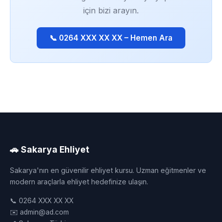
için bizi arayın.
📞 0264 XXX XX XX – Hemen Ara
🚗 Sakarya Ehliyet
Sakarya'nın en güvenilir ehliyet kursu. Uzman eğitmenler ve
modern araçlarla ehliyet hedefinize ulaşın.
📞 0264 XXX XX XX
✉️ admin@ad.com