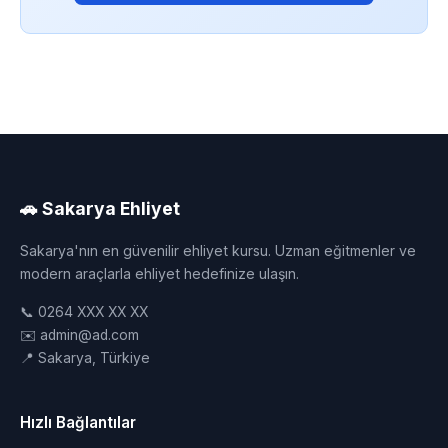
🚗 Sakarya Ehliyet
Sakarya'nın en güvenilir ehliyet kursu. Uzman eğitmenler ve
modern araçlarla ehliyet hedefinize ulaşın.
📞 0264 XXX XX XX
✉️ admin@ad.com
📍 Sakarya, Türkiye
Hızlı Bağlantılar